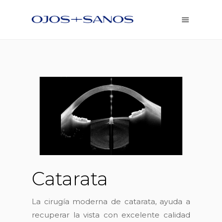
Catarata
La cirugía moderna de catarata, ayuda a
recuperar la vista con excelente calidad