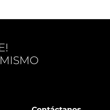
E!
 MISMO
Contáctanos