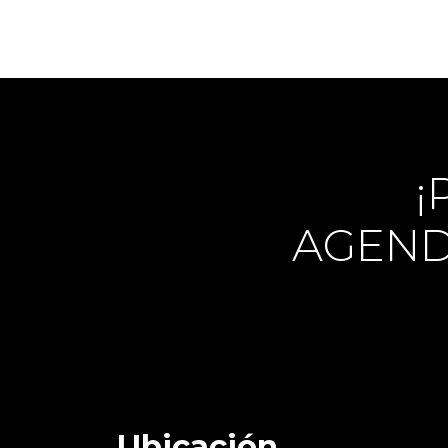
¡
AGEND
Ubicación