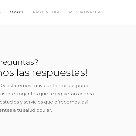
S
CONOCE
PAGO EN LÍNEA
AGENDA UNA CITA
preguntas?
os las respuestas!
S estaremos muy contentos de poder
las interrogantes que te inquietan acerca
 estudios y servicios que ofrecemos, así
ntes a tu salud ocular.